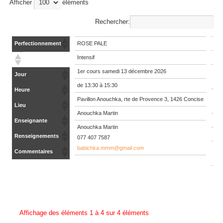
Afficher
éléments
Rechercher:
ROSE PALE
DE
Perfectionnement
Intensif
Rés
1er cours samedi 13 décembre 2026
Les
Jour
31 j
de 13:30 à 15:30
Heure
de 
Pavillon Anouchka, rte de Provence 3, 1426 Concise
Lieu
* sa
Anouchka Martin
Stu
Enseignante
Anouchka Martin
Ano
Renseignements
077 407 7587
babichka.mmm@gmail.com
Ros
Commentaires
079
CHF
Affichage des éléments 1 à 4 sur 4 éléments